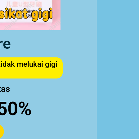
re
tidak melukai gigi
tas
50%