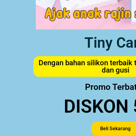
Tiny Ca
Dengan bahan silikon terbaik 
dan gusi
Promo Terba
DISKON 
Beli Sekarang