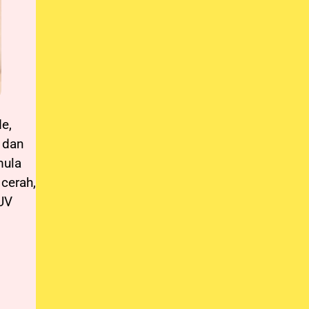
de,
, dan
mula
 cerah,
 UV