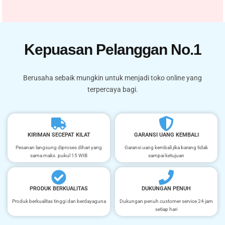
Kepuasan Pelanggan No.1
Berusaha sebaik mungkin untuk menjadi toko online yang
terpercaya bagi.
KIRIMAN SECEPAT KILAT
GARANSI UANG KEMBALI
Pesanan langsung diproses dihari yang
Garansi uang kembali jika barang tidak
sama maks. pukul 15 WIB
sampai ketujuan
PRODUK BERKUALITAS
DUKUNGAN PENUH
Produk berkualitas tinggi dan berdayaguna
Dukungan penuh customer service 24 jam
setiap hari