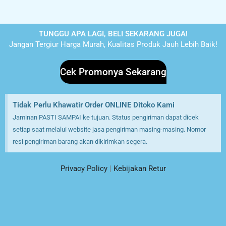
TUNGGU APA LAGI, BELI SEKARANG JUGA!
Jangan Tergiur Harga Murah, Kualitas Produk Jauh Lebih Baik!
Cek Promonya Sekarang
Tidak Perlu Khawatir Order ONLINE Ditoko Kami
Jaminan PASTI SAMPAI ke tujuan. Status pengiriman dapat dicek
setiap saat melalui website jasa pengiriman masing-masing. Nomor
resi pengiriman barang akan dikirimkan segera.
Privacy Policy
|
Kebijakan Retur