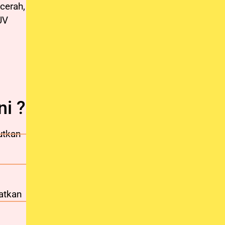
cerah,
UV
ni ?
utkan
atkan