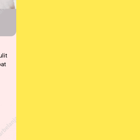
lit
at