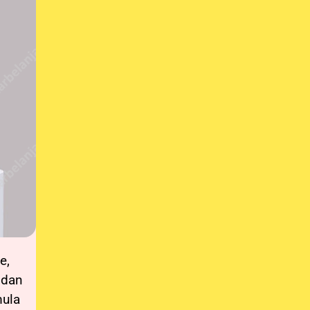
e,
, dan
mula