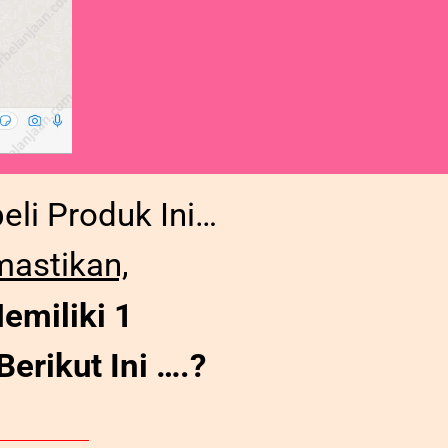
li Produk Ini…
mastikan,
emiliki 1
erikut Ini ….?