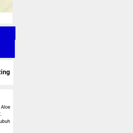
zing
 Aloe
.
tubuh