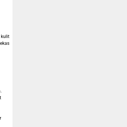
kulit
ekas
.
t
r