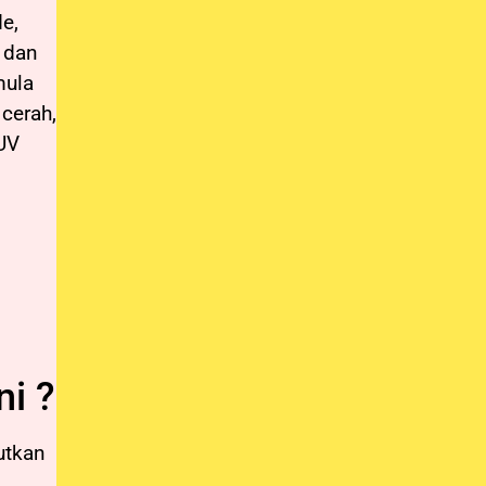
de,
, dan
mula
 cerah,
 UV
ni ?
utkan