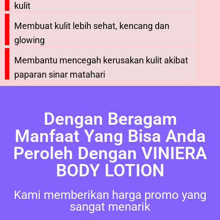
kulit
Membuat kulit lebih sehat, kencang dan
glowing
Membantu mencegah kerusakan kulit akibat
paparan sinar matahari
Dengan Beragam
Manfaat Yang Bisa Anda
Peroleh Dengan VINIERA
BODY LOTION
Kami memberikan harga promo yang
sangat menarik