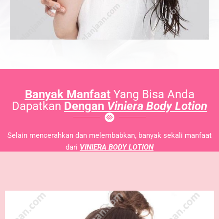
Banyak Manfaat
Yang Bisa Anda
Dapatkan
Dengan
Viniera Body Lotion
Selain mencerahkan dan melembabkan, banyak sekali manfaat
dari
VINIERA BODY LOTION