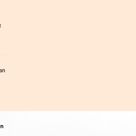
t
tan
On