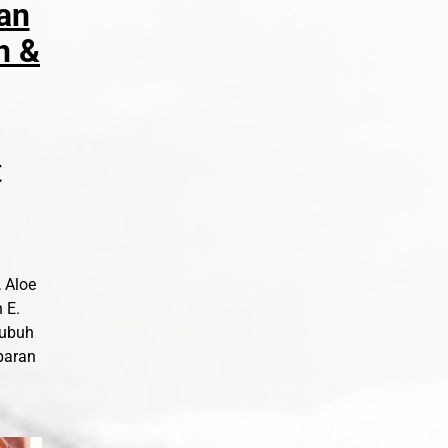
an
n &
t
 Aloe
 E.
tubuh
aparan