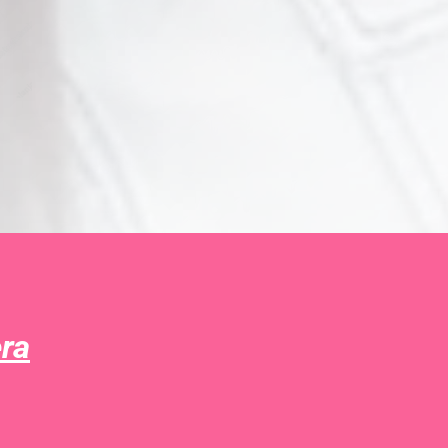
a
era