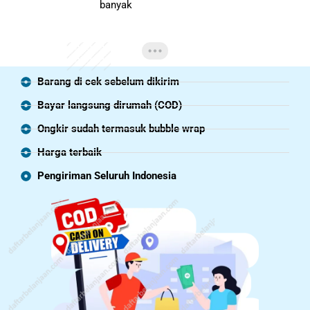
banyak
Barang di cek sebelum dikirim
Bayar langsung dirumah (COD)
Ongkir sudah termasuk bubble wrap
Harga terbaik
Pengiriman Seluruh Indonesia